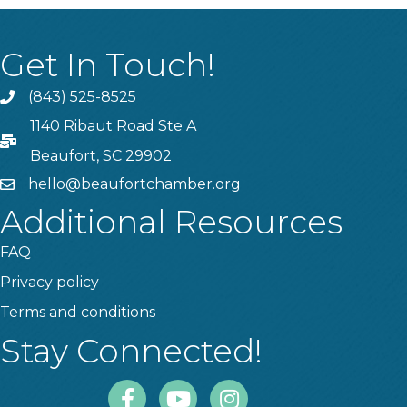
Get In Touch!
(843) 525-8525
Phone
1140 Ribaut Road Ste A
PO Box
Beaufort, SC 29902
hello@beaufortchamber.org
email
Additional Resources
FAQ
Privacy policy
Terms and conditions
Stay Connected!
Facebook
Youtube
Instagram