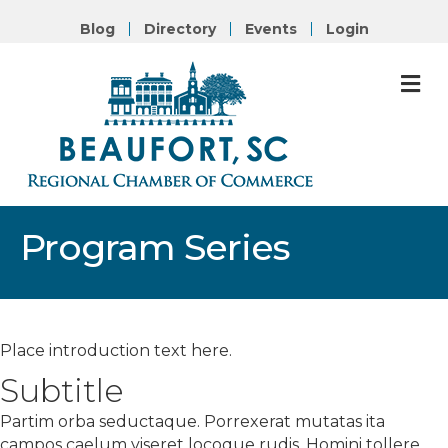
Blog
Directory
Events
Login
M
Program Series
Place introduction text here.
Subtitle
Partim orba seductaque. Porrexerat mutatas ita
campos caelum viseret locoque rudis. Homini tollere